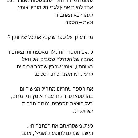
שאומרת- היה חזק", שבפשטות מעודדת כל 
אחד להיות אמיץ לגבי חלומותיו. אומץ 
לגמרי בא מאהבה!
וכעת – הספר!
מה דעתך על ספר שיקבץ את כל יצירותיך?
כן, גם הספר הזה נולד מאכפתיות ומאהבה. 
אהבה של הקהילה שסביבו אליו ואל 
רעיונותיו, ואומץ שהבין שספר שכזה יתן 
לרעיונותיו משנה כוח, הסכים.
את הספר שהריונו מתחיל ממש היום 
בהדסטארט, רוקח  עבור אומץ חגי מרום, 
בעל הוצאת הספרים- 'מרום תרבות 
ישראלית'.
כעת, משקראתם את הכתבה הזו, 
ומשנחשפתם לתופעת 'אומץ' , אתם 