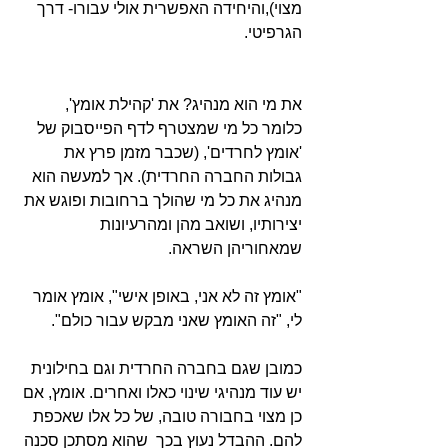
מצוי),והיחידה האפשרית אולי עבורו- דרך 
הגרפיטי.
את מי הוא מנהיג? את 'קהילת אומץ', 
כלומר כל מי שמצטרף לדף הפייסבוק של 
'אומץ לחרדים', (שכבר מזמן פרץ את 
גבולות החברה החרדית). אך למעשה הוא 
מנהיג את כל מי שהולך ברחובות ופוגש את 
יצירותיו, ושואב מהן ומהרעיונות 
שמאחוריהן השראה.
"אומץ זה לא אני, באופן אישי", אומץ אומר 
לי, "זה האומץ שאני מבקש עבור כולם". 
כמובן שגם בחברה החרדית וגם בחילונית 
יש עוד מנהיגי שינוי כאלו ואחרים. אומץ, אם 
כן מצוי בחבורה טובה, של כל אלו שאכפת 
להם. ההבדל נעוץ בכך  שהוא מסתכן סכנה 