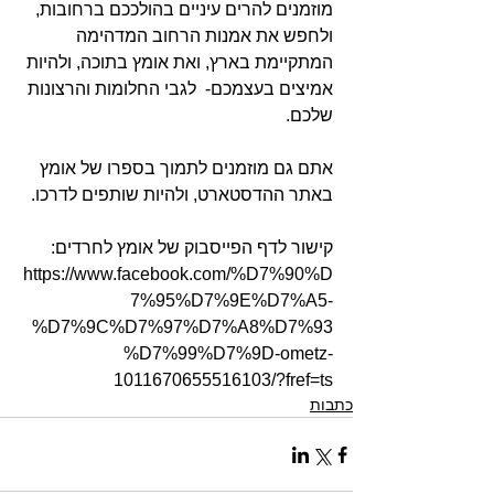
מוזמנים להרים עיניים בהולככם ברחובות, 
ולחפש את אמנות הרחוב המדהימה 
המתקיימת בארץ, ואת אומץ בתוכה, ולהיות 
אמיצים בעצמכם-  לגבי החלומות והרצונות 
שלכם.
אתם גם מוזמנים לתמוך בספרו של אומץ 
באתר ההדסטארט, ולהיות שותפים לדרכו.
קישור לדף הפייסבוק של אומץ לחרדים: 
https://www.facebook.com/%D7%90%D
7%95%D7%9E%D7%A5-
%D7%9C%D7%97%D7%A8%D7%93
%D7%99%D7%9D-ometz-
1011670655516103/?fref=ts
כתבות