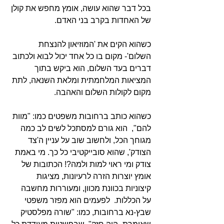
בכל דבר שהוא עושה, אומץ מחפש את קולן 
של האחדות בקרב בני האדם.
כשהוא הקים את 'המוזיאון להנצחת 
השלום'- מקום בו כל אחד יכול לבוא ולכתוב 
דברים בעד השלום, הוא ביקש בתוך 
המציאות המלחמתית ומלאת השנאה, לתת 
מקום לקולות השלום והאהבה.
כשהוא כותב ברחובות משפטים כמו: "מוות 
להם",  הוא גורם למסתכל לשים לב כמה 
מגוחך הכל, ולחשוב שוב על עניין ה'צד 
הצודק', שהוא סובייקטיבי כל כך. מי באמת 
צודק ומי ראוי למות ולמה?! הכתובות של 
אומץ יוצרות הזרה לרעיונות, מציגות 
קיצוניות בכוונת מכוון, ומעוררות מחשבה 
על הכללות.  לפעמים הוא מפזר משפטי 
שבץ-נא ברחובות, כמו: "שורה מפלסטיק 