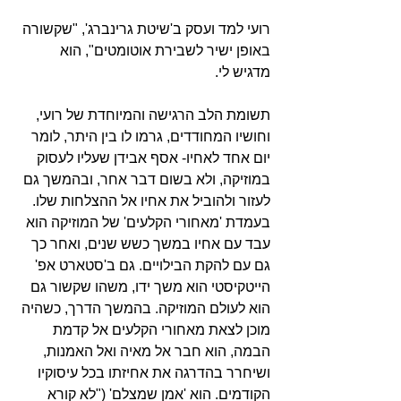
רועי למד ועסק ב'שיטת גרינברג', "שקשורה 
באופן ישיר לשבירת אוטומטים", הוא 
מדגיש לי.
תשומת הלב הרגישה והמיוחדת של רועי, 
וחושיו המחודדים, גרמו לו בין היתר, לומר 
יום אחד לאחיו- אסף אבידן שעליו לעסוק 
במוזיקה, ולא בשום דבר אחר, ובהמשך גם 
לעזור ולהוביל את אחיו אל ההצלחות שלו. 
בעמדת 'מאחורי הקלעים' של המוזיקה הוא 
עבד עם אחיו במשך כשש שנים, ואחר כך 
גם עם להקת הבילויים. גם ב'סטארט אפ' 
הייטקיסטי הוא משך ידו, משהו שקשור גם 
הוא לעולם המוזיקה. בהמשך הדרך, כשהיה 
מוכן לצאת מאחורי הקלעים אל קדמת 
הבמה, הוא חבר אל מאיה ואל האמנות, 
ושיחרר בהדרגה את אחיזתו בכל עיסוקיו 
הקודמים. הוא 'אמן שמצלם' ("לא קורא 