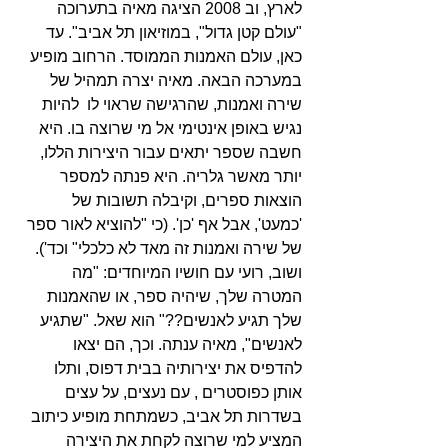
לארץ, וב 2008 הציגה מאיה בתערוכה 
"עולם קטן גדול", במוזיאון תל אביב". עד 
כאן, עולם האמנות הממוסד. הרחוב מופיע 
במערכה הבאה. מאיה יצרה תמהיל של 
שירה ואמנות, שהרגישה שראוי לו  להיות 
נגיש באופן אינטימי אל מי שרוצה בו. היא 
חשבה שספר יתאים עבור היצירות הללו, 
יותר מאשר גלריה. היא פנתה למספר 
הוצאות ספרים, וקיבלה תשובות של 
'כמעט', אבל אף 'כן'. (כי "להוציא לאור ספר 
של שירה ואמנות זה מאד לא כלכלי" וכד'). 
ושוב, רועי עם חושיו המיוחדים: "מה 
המטרה שלך, שיהיה ספר, או שהאמנות 
שלך תגיע לאנשים??" הוא שאל. "שתגיע 
לאנשים", מאיה ענתה. וכך, הם יצאו 
להדפיס את יצירותיה בבית דפוס, ותלו 
אותן כפוסטרים , עם נעצים, על עצים 
בשדרות תל אביב, כשמתחת מופיע כיתוב 
המציע למי שרוצה לקחת את היצירה 