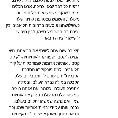
מזה, אני יכולה לבנות לעצמי אתר, לעצב 
גרפית כל דבר שאני צריכה. ארגז הכלים 
מימי בשנקר משמש אותי כל הזמן. זה 
מעולה", והשמש מצטרפת לחיוך שלה, 
כששלושתנו פוסעים ברחובות תל אביב, בין 
יצירת רחוב שכרגע סיימו, לבין חיפוש 
לוקיישן ליצירה הבאה.
היצירה שזה עתה ליוויתי את בריאתה- היא 
המילה "קסם" שפורקה לאותיותיה- "ק קס 
קסם". אותיות אדומות שמודבקות על קיר 
תל אביבי. למה פורקו? "זו הסדרה 
הקבלית", הם עונים לי, ומסבירים שלפי 
הקבלה במילה נברא העולם, ובמילה 
מתפרק העולם.  כלומר, אם אנחנו רוצים 
שמשהו יעלם מהעולם, נפרק את אותיות 
שמו, ואם נרצה שמשהו יתקיים בעולם, 
'נבנה' אותו על ידי 'בניית' אותיות שמו. (כך 
גם את נחמן מאומן אנשי חב"ד מקיימים  