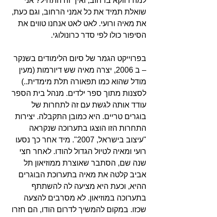
למה דווקא ברחוב, ואיך זה התחיל? אני 
שואלת תמיד את כל אמני הרחוב, וגם כעת, 
את מאיה ורועי. לאט לאט אנחנו טווים את 
הסיפור כולו לפי סדר כרונולוגי.
בפרוייקט הגמר של סיום הלימודים בשנקר 
– ב 2006, יצרה מאיה שש דיורמות (מעין 
מודל שהוא כמו תפאורה תלת מימדית..) 
לסצנות מתוך ספר ילדים. מנהל בית הספר 
עודד אותה לגשת עם זה לתחרות של 
בוגרים טריים. היא כמובן התקבלה. יצירות 
התחרות הזו הוצגו בתערוכה שנקראה 
"עיצוב בישראל, 2007". מיד אחר כך נסעו 
רועי ומאיה לטיול הגדול להודו. לאחר חצי 
שנה שם, הסתבר שאוצרת ממוזיאון תל 
אביב קלטה את מאיה בתערוכת הבוגרים 
ההיא, וכעת היא מציעה לה להשתתף 
בתערוכה במוזיאון. לא מסרבים להצעה 
שכזו. במקום להמשיך לדרום הודו, הם חזרו 