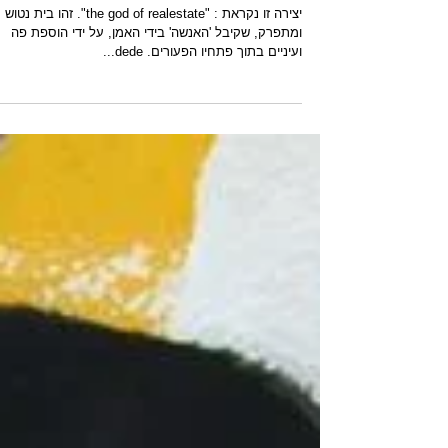
"בית"- לכבוד מסע בני ישראל במדבר- אל ה"בית"
המובטח.
יצירה זו נקראת : "the god of realestate". זהו בית נטוש
ומתפרק, שקיבל 'האנשה' בידי האמן, על ידי הוספת פה
ועיניים בתוך פתחיו הפעורים. dede...