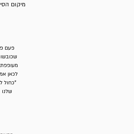
מיקום הסיור
פעם פל
שכובשות 
מעופפת, 
לכאן אמנ
"כחול ל
שלנו מ