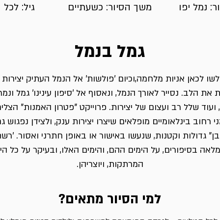
: נמל יפו
משך הסיור: כשעתיים
גיל: לכל 
גמל בנמל
שו לכאן אניות מלחמה,וכיום 'פולשות' אל הנמל העתיק יצירות ג
את הלב. נסייר לאורך הנמל, ונאסוף אל 'סיפון עינינו' גמל ונמר
ועוד שלל רב ועצום של יצירות. פרוייקט "פטרון האמנות" הצלי
י רחוב בינלאומיים מופלאים שיצרו יצירות ענק, ולצידן נפגוש גם
בן" גדולות וקטנות, שנעשו באישור או באופן חתרני ואסור. 'רשת 
לאה בסיפורים, על הימים ההם, והימים האלו, ובעיקר על כל הי
המרתקות, ויוצריהן.
למי הסיור מתאים?